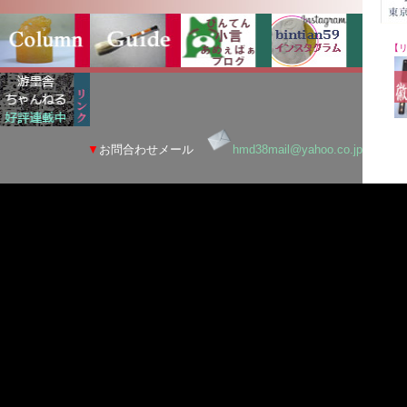
【
▼
お問合わせメール
hmd38mail@yahoo.co.jp