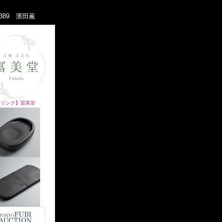
389 濱田薫
【リンク】冨美堂