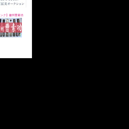
リンク】徽州曹素功